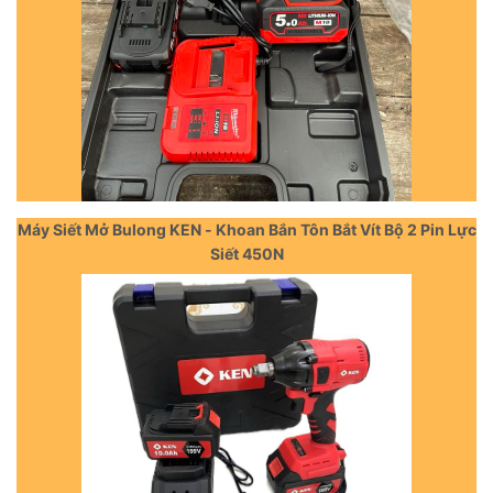
Máy Siết Mở Bulong KEN - Khoan Bắn Tôn Bắt Vít Bộ 2 Pin Lực
Siết 450N