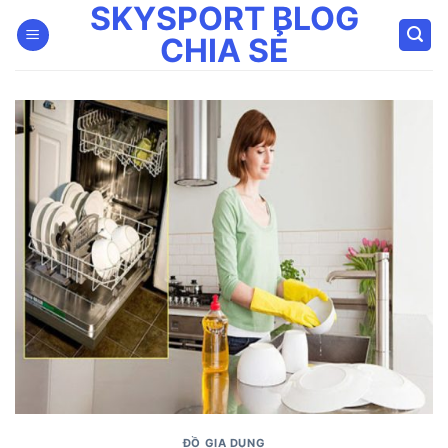
SKYSPORT BLOG
Bỏ
qua
CHIA SẺ
nội
dung
ĐỒ GIA DỤNG