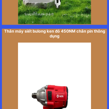
Thân máy siết bulong ken đỏ 450NM chân pin thông
dụng