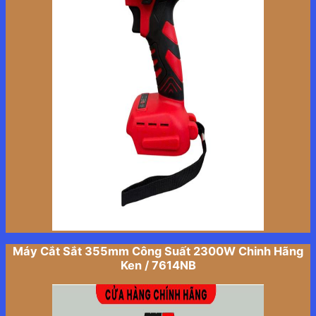
Máy Cắt Sắt 355mm Công Suất 2300W Chinh Hãng
Ken / 7614NB