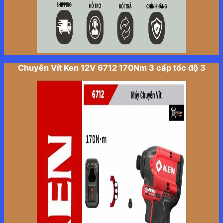
Chuyên Vít Ken 12V 6712 170Nm 3 cấp tốc độ 3