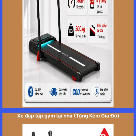
Xe đạp tập gym tại nhà (Tặng Kèm Gía Đỡ)