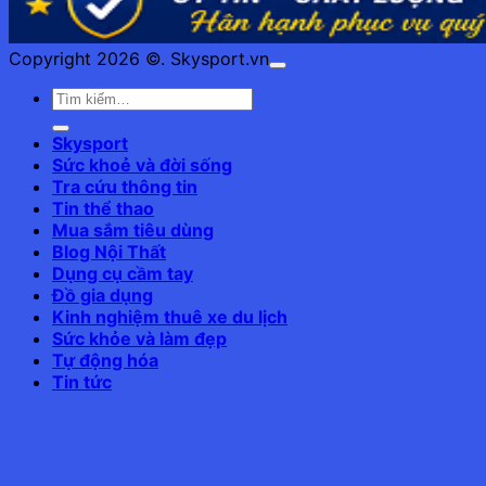
Copyright 2026 ©. Skysport.vn
Skysport
Sức khoẻ và đời sống
Tra cứu thông tin
Tin thể thao
Mua sắm tiêu dùng
Blog Nội Thất
Dụng cụ cầm tay
Đồ gia dụng
Kinh nghiệm thuê xe du lịch
Sức khỏe và làm đẹp
Tự động hóa
Tin tức