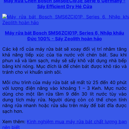
Máy Rửa Chén Bosch SMS6ECI93E Serie 6 Germany -
Sấy Efficient Dry Hé Cửa
Máy rửa bát Bosch SMS6ZCI01P, Series 6, Nhập khẩu
Đức 100% - Sấy Zeolith hoàn hảo
Các kệ rổ của máy rửa bát sẽ xoay đổi vị trí nhằm tăng
khả năng tiếp xúc của tia nước với chén bát. Sau khi
phun xả và làm sạch, máy sẽ sấy khô vật dụng nhà bếp
bằng khí nóng. Mục đích là để chén bát được khô ráo và
tránh cho vi khuẩn sinh sôi.
Mỗi chu trình của máy rửa bát sẽ mất từ 25 đến 40 phút
với lượng điện năng vào khoảng 1 – 3 Kwh. Mực nước
dùng cho một lần rửa tầm 9 đến 30 lít nước tùy vào
dung tích máy rửa. Người dùng còn có thể chọn tính
năng rửa nhanh hoặc rửa sâu trên máy để bát đĩa được
sạch hơn.
Xem thêm:
Kinh nghiệm mua máy rửa bát chất lượng bạn
nên biết