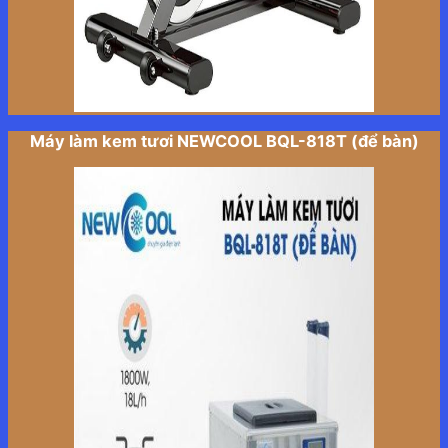
Máy làm kem tươi NEWCOOL BQL-818T (để bàn)