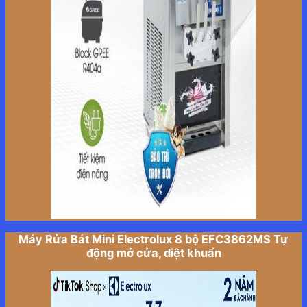
Máy Rửa Bát Mini Electrolux 8 bộ EFC3862MS Tự
động mở cửa, diệt khuẩn