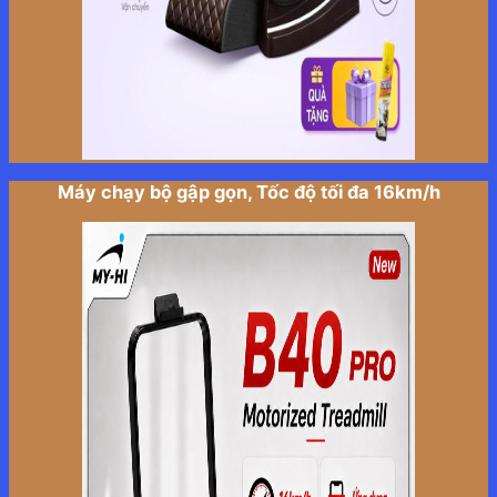
Máy chạy bộ gập gọn, Tốc độ tối đa 16km/h