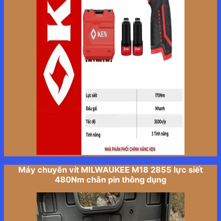
Máy chuyên vít MILWAUKEE M18 2855 lực siết
480Nm chân pin thông dụng