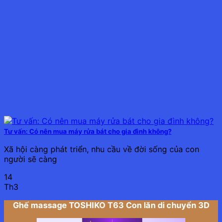
Tư vấn: Có nên mua máy rửa bát cho gia đình không?
Xã hội càng phát triển, nhu cầu về đời sống của con
người sẽ càng
14
Th3
Ghế massage TOSHIKO T63 Con lăn di chuyển 3D