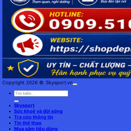
Copyright 2026 ©. Skysport.vn
Skysport
Sức khoẻ và đời sống
Tra cứu thông tin
Tin thể thao
Mua sắm tiêu dùng