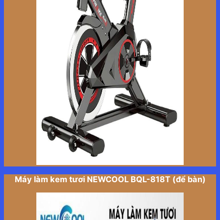
Máy làm kem tươi NEWCOOL BQL-818T (để bàn)