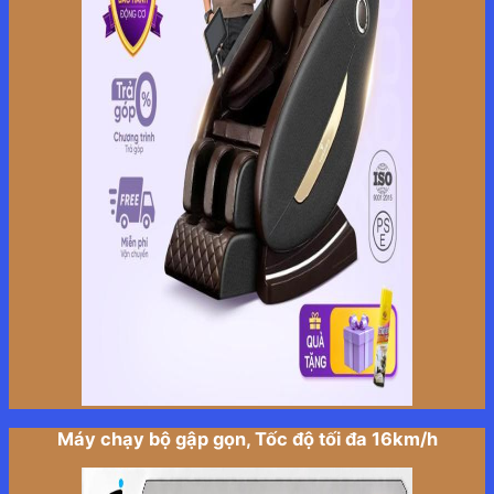
Máy chạy bộ gập gọn, Tốc độ tối đa 16km/h