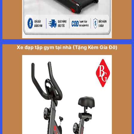
Xe đạp tập gym tại nhà (Tặng Kèm Gía Đỡ)