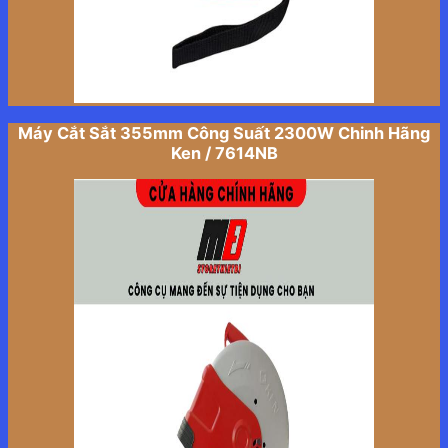
Máy Cắt Sắt 355mm Công Suất 2300W Chinh Hãng
Ken / 7614NB