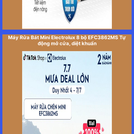
Máy Rửa Bát Mini Electrolux 8 bộ EFC3862MS Tự
động mở cửa, diệt khuẩn