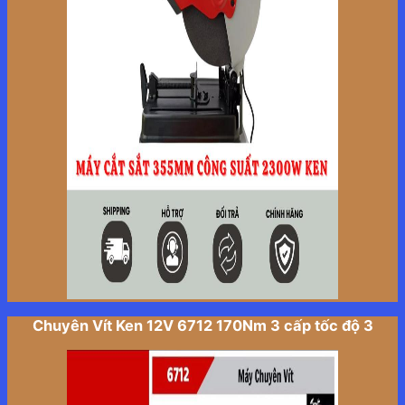
Chuyên Vít Ken 12V 6712 170Nm 3 cấp tốc độ 3