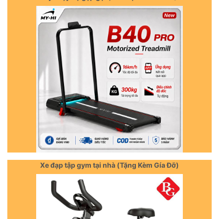
Xe đạp tập gym tại nhà (Tặng Kèm Gía Đỡ)