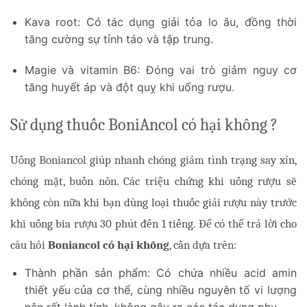
Kava root: Có tác dụng giải tỏa lo âu, đồng thời
tăng cường sự tỉnh táo và tập trung.
Magie và vitamin B6: Đóng vai trò giảm nguy cơ
tăng huyết áp và đột quỵ khi uống rượu.
Sử dụng thuốc BoniAncol có hại không ?
Uống Boniancol giúp nhanh chóng giảm tình trạng say xỉn, 
chóng mặt, buồn nôn. Các triệu chứng khi uống rượu sẽ 
không còn nữa khi bạn dùng loại thuốc giải rượu này trước 
khi uống bia rượu 30 phút đến 1 tiếng. Để có thể trả lời cho 
câu hỏi 
Boniancol có hại không
, cần dựa trên:
Thành phần sản phẩm: Có chứa nhiều acid amin
thiết yếu của cơ thể, cùng nhiều nguyên tố vi lượng
nên rất lành tính, không gây ra các tác dụng phụ.