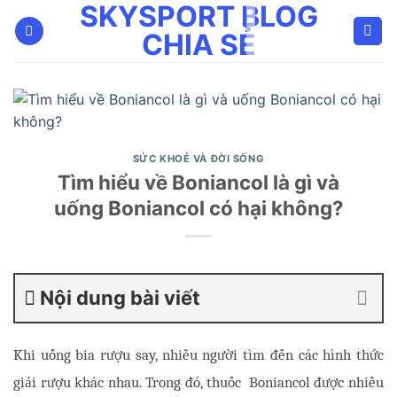
SKYSPORT BLOG
Bỏ
qua
CHIA SẺ
nội
dung
SỨC KHOẺ VÀ ĐỜI SỐNG
Tìm hiểu về Boniancol là gì và
uống Boniancol có hại không?
Nội dung bài viết
Khi uống bia rượu say, nhiều người tìm đến các hình thức 
giải rượu khác nhau. Trong đó, thuốc  Boniancol được nhiều 