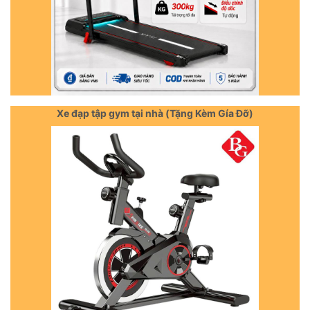
Xe đạp tập gym tại nhà (Tặng Kèm Gía Đỡ)