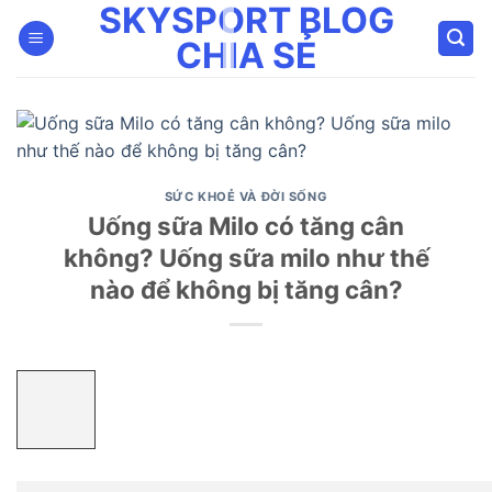
SKYSPORT BLOG
Bỏ
qua
CHIA SẺ
nội
dung
SỨC KHOẺ VÀ ĐỜI SỐNG
Uống sữa Milo có tăng cân
không? Uống sữa milo như thế
nào để không bị tăng cân?