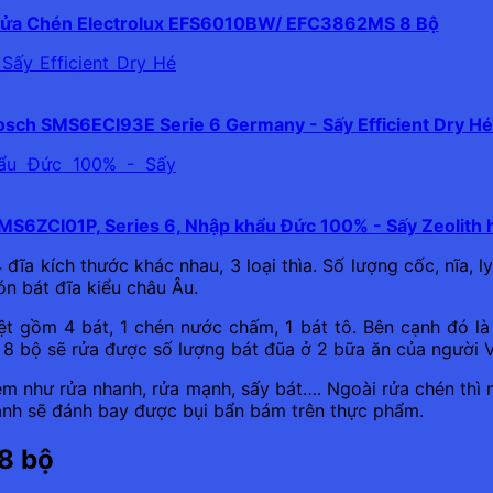
ửa Chén Electrolux EFS6010BW/ EFC3862MS 8 Bộ
sch SMS6ECI93E Serie 6 Germany - Sấy Efficient Dry H
MS6ZCI01P, Series 6, Nhập khẩu Đức 100% - Sấy Zeolith 
ĩa kích thước khác nhau, 3 loại thìa. Số lượng cốc, nĩa, l
n bát đĩa kiểu châu Âu.
t gồm 4 bát, 1 chén nước chấm, 1 bát tô. Bên cạnh đó là 
 8 bộ sẽ rửa được số lượng bát đũa ở 2 bữa ăn của người V
kèm như rửa nhanh, rửa mạnh, sấy bát…. Ngoài rửa chén thì 
mạnh sẽ đánh bay được bụi bẩn bám trên thực phẩm.
8 bộ