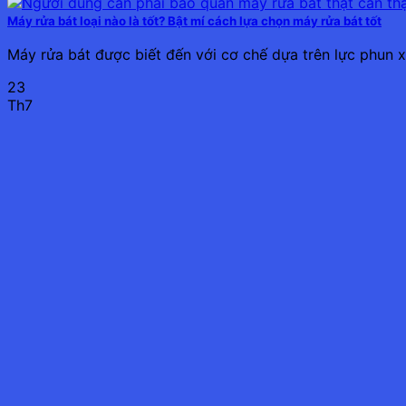
Máy rửa bát loại nào là tốt? Bật mí cách lựa chọn máy rửa bát tốt
Máy rửa bát được biết đến với cơ chế dựa trên lực phun 
23
Th7