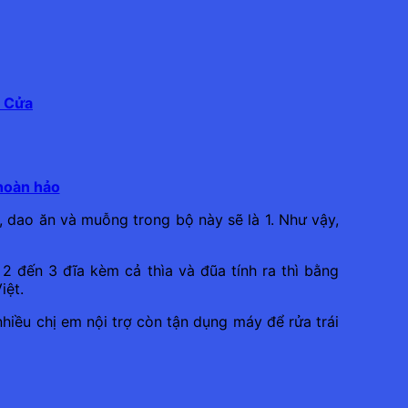
é Cửa
hoàn hảo
y, dao ăn và muỗng trong bộ này sẽ là 1. Như vậy,
2 đến 3 đĩa kèm cả thìa và đũa tính ra thì bằng
iệt.
nhiều chị em nội trợ còn tận dụng máy để rửa trái