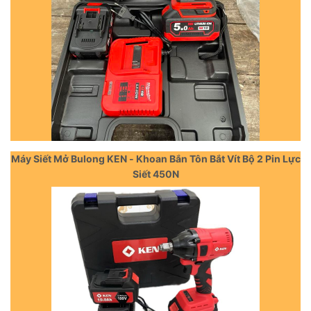
Máy Siết Mở Bulong KEN - Khoan Bắn Tôn Bắt Vít Bộ 2 Pin Lực
Siết 450N